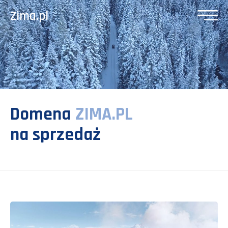
Zima.pl
Domena
ZIMA.PL
na sprzedaż