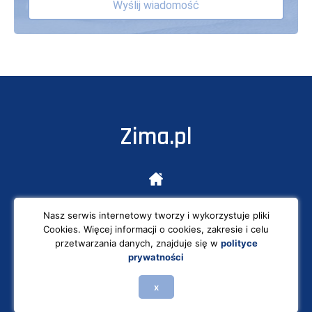
Zima.pl
Informacje o domenie
Nasz serwis internetowy tworzy i wykorzystuje pliki
Przykładowe ceny domen
Cookies. Więcej informacji o cookies, zakresie i celu
przetwarzania danych, znajduje się w
polityce
Kontakt
prywatności
x
© 2023 Zima.pl
Realizacja:
WPDesigner.pl